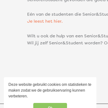
SeniorenStudent gevonden die goed bi
Eén van de studenten die Senior&Stud
Je leest het hier.
Wilt u ook de hulp van een Senior&Stu
Wil jij zelf Senior&Student worden? 
Over Careibu
Deze website gebruikt cookies om statistieken te
maken zodat we de gebruikservaring kunnen
Algemene voorwaarden
verbeteren.
Privacyverklaring
Ok