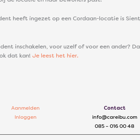
j de locatie en haar bewoners past.
ent heeft ingezet op een Cordaan-locatie is Sientj
dent inschakelen, voor uzelf of voor een ander? D
Ook dat kan!
Je leest het hier.
Aanmelden
Contact
Inloggen
info@careibu.com
085 – 016 00 48