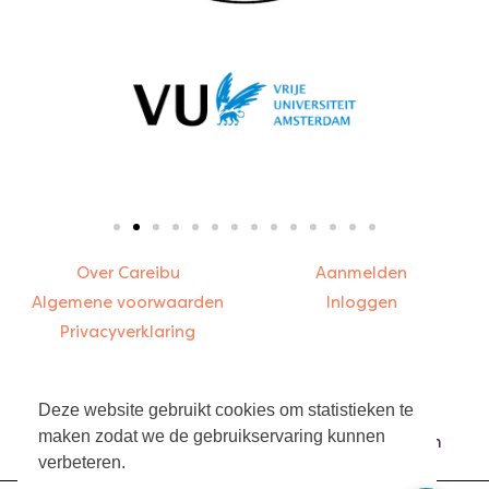
Over Careibu
Aanmelden
Algemene voorwaarden
Inloggen
Privacyverklaring
Contact
Bezoekadres
Deze website gebruikt cookies om statistieken te
info@careibu.com
Asterweg 20-K5
maken zodat we de gebruikservaring kunnen
085 – 016 00 48
1031 HN Amsterdam
verbeteren.