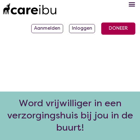
Ga
naar
de
Aanmelden
Inloggen
DONEER
inhoud
Word vrijwilliger in een
verzorgingshuis bij jou in de
buurt!