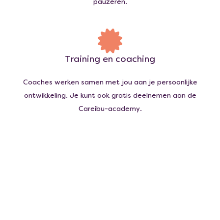
pauzeren.
Training en coaching
Coaches werken samen met jou aan je persoonlijke
ontwikkeling. Je kunt ook gratis deelnemen aan de
Careibu-academy.
Word ook vrijwilliger
Help iemand met dementie en maak het verschil