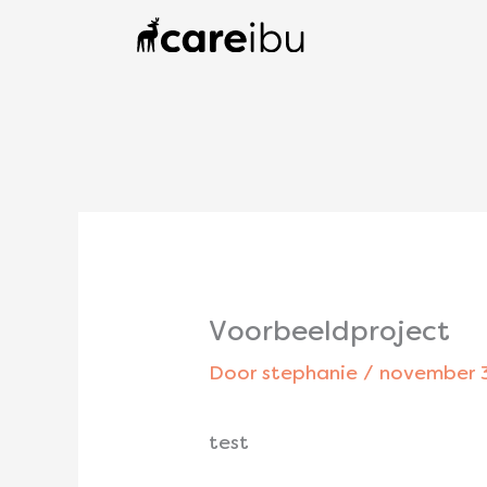
Ga
naar
de
inhoud
Voorbeeldproject
Door
stephanie
/
november 
test