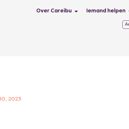
Over Careibu
Iemand helpen
A
30, 2023