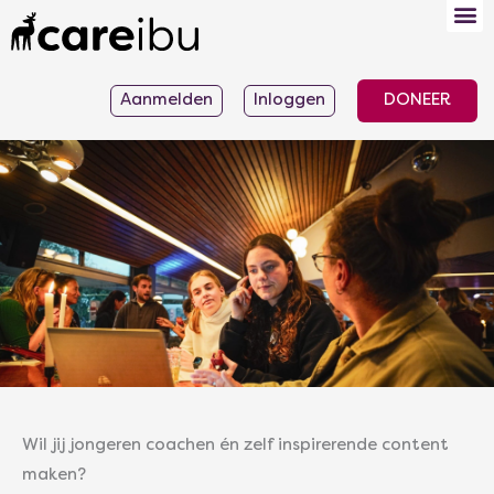
Ga
naar
de
Aanmelden
Inloggen
DONEER
inhoud
Wil jij jongeren coachen én zelf inspirerende content
maken?