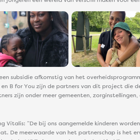
en jongeren een wereld van verschil maken voor een 
 een subsidie afkomstig van het overheidsprogram
 en B for You zijn de partners van dit project die 
ers zijn onder meer gemeenten, zorginstellingen, o
ting Vitalis: ”De bij ons aangemelde kinderen word
dat.
De meerwaarde van het partnerschap is het e