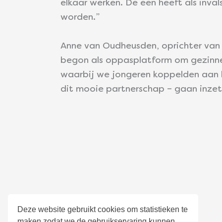
elkaar werken. De een heeft als inv
worden.
”
Anne van Oudheusden, oprichter van 
begon als oppasplatform om gezinnen
waarbij we jongeren koppelden aan h
dit mooie partnerschap – gaan inzett
Over Careibu
Deze website gebruikt cookies om statistieken te
maken zodat we de gebruikservaring kunnen
Algemene voorwaarden