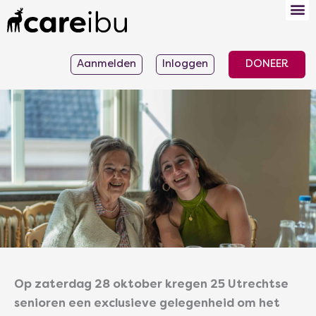
Ga
naar
de
Aanmelden
Inloggen
DONEER
inhoud
Op zaterdag 28 oktober kregen 25 Utrechtse
senioren een exclusieve gelegenheid om het