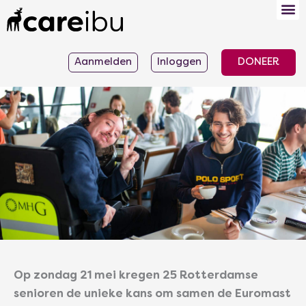
Ga
naar
de
Aanmelden
Inloggen
DONEER
inhoud
Op zondag 21 mei kregen 25 Rotterdamse
senioren de unieke kans om samen de Euromast