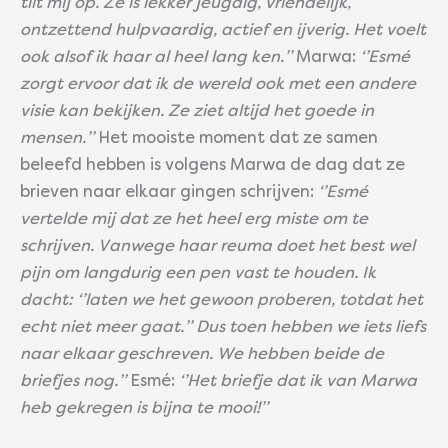
tilt mij op. Ze is lekker jeugdig, vriendelijk,
ontzettend hulpvaardig, actief en ijverig. Het voelt
ook alsof ik haar al heel lang ken.’’
Marwa:
‘’Esmé
zorgt ervoor dat ik de wereld ook met een andere
visie kan bekijken. Ze ziet altijd het goede in
mensen.’’
Het mooiste moment dat ze samen
beleefd hebben is volgens Marwa de dag dat ze
brieven naar elkaar gingen schrijven:
‘’Esmé
vertelde mij dat ze het heel erg miste om te
schrijven. Vanwege haar reuma doet het best wel
pijn om langdurig een pen vast te houden. Ik
dacht: ‘’laten we het gewoon proberen, totdat het
echt niet meer gaat.’’ Dus toen hebben we iets liefs
naar elkaar geschreven. We hebben beide de
briefjes nog.’’
Esmé:
‘’Het briefje dat ik van Marwa
heb gekregen is bijna te mooi!’’