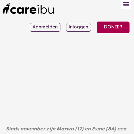
Ga
naar
de
Aanmelden
Inloggen
DONEER
inhoud
Sinds november zijn Marwa (17) en Esmé (84) een