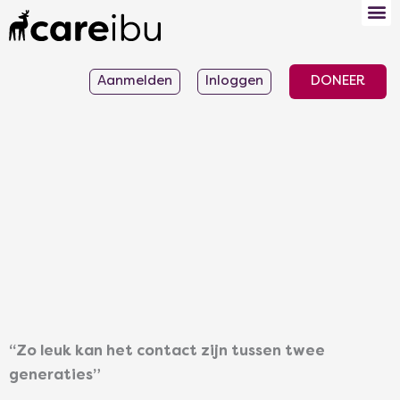
Ga
naar
de
Aanmelden
Inloggen
DONEER
inhoud
“Zo leuk kan het contact zijn tussen twee
generaties”