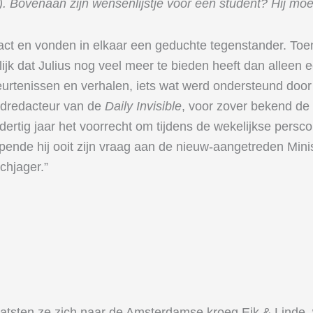
. Bovenaan zijn wensenlijstje voor een student? Hij mo
act en vonden in elkaar een geduchte tegenstander. Toen 
ijk dat Julius nog veel meer te bieden heeft dan alleen 
eurtenissen en verhalen, iets wat werd ondersteund door 
ndredacteur van de
Daily Invisible
, voor zover bekend de
 dertig jaar het voorrecht om tijdens de wekelijkse persc
opende hij ooit zijn vraag aan de nieuw-aangetreden Mini
chjager.”
aatsten ze zich naar de Amsterdamse kroeg Eik & Linde,