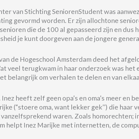
er van Stichting SeniorenStudent was aanwezi
chting gevormd worden. Er zijn allochtone seni
senioren die de 100 al gepasseerd zijn en dus
sheid je kunt doorgeven aan de jongere generat
van de Hogeschool Amsterdam deed het afgelo
Wat veel terugkwam in haar onderzoek was het 
et belangrijk om verhalen te delen en van elkaar
. Inez heeft zelf geen opa’s en oma’s meer en be
jke (“stoere oma, want lekker gek’’) die haar v
zo vanzelfsprekend waren. Zoals homorechten; i
 helpt Inez Marijke met internetten, de comput