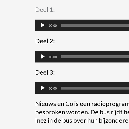
Audiospeler
Deel 1:
Audiospeler
00:00
Audiospeler
Deel 2:
Audiospeler
00:00
Audiospeler
Deel 3:
Audiospeler
00:00
Nieuws en Co is een radioprogram
besproken worden. De bus rijdt he
Inez in de bus over hun bijzondere