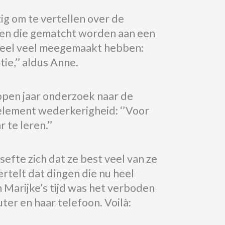
te
te
verlagen.
g om te vertellen over de
verhogen
oren die gematcht worden aan een
of
 heel veel meegemaakt hebben:
te
ie,’’ aldus Anne.
verlagen.
pen jaar onderzoek naar de
element wederkerigheid: ‘’Voor
 te leren.’’
sefte zich dat ze best veel van ze
ertelt dat dingen die nu heel
n Marijke’s tijd was het verboden
er en haar telefoon. Voilà: