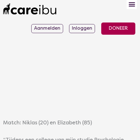
Ga
naar
de
Aanmelden
Inloggen
DONEER
inhoud
Match: Niklas (20) en Elizabeth (85)