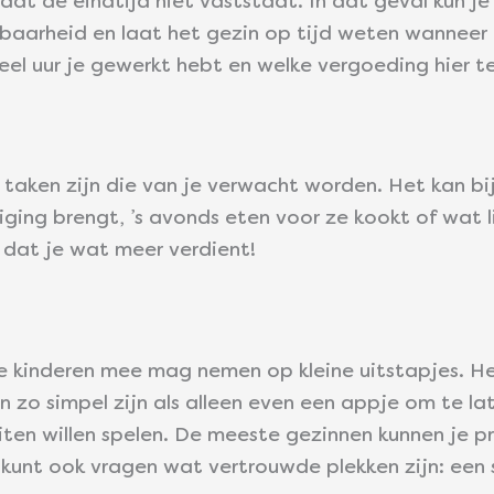
 dat de eindtijd niet vaststaat. In dat geval kun j
kbaarheid en laat het gezin op tijd weten wanneer e
eel uur je gewerkt hebt en welke vergoeding hier t
aken zijn die van je verwacht worden. Het kan bij
ging brengt, ’s avonds eten voor ze kookt of wat li
h dat je wat meer verdient!
e kinderen mee mag nemen op kleine uitstapjes. H
 zo simpel zijn als alleen even een appje om te l
iten willen spelen. De meeste gezinnen kunnen je pr
 kunt ook vragen wat vertrouwde plekken zijn: een s