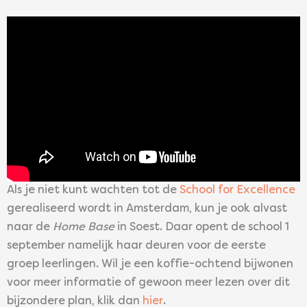
Als je niet kunt wachten tot de
School for Excellence
gerealiseerd wordt in Amsterdam, kun je ook alvast
naar de
Home Base
in Soest. Daar opent de school 1
september namelijk haar deuren voor de eerste
groep leerlingen. Wil je een koffie-ochtend bijwonen
voor meer informatie of gewoon meer lezen over dit
bijzondere plan, klik dan
hier
.