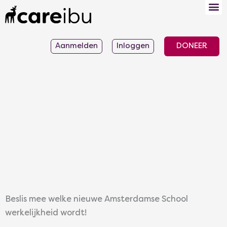
Ga
naar
de
Aanmelden
Inloggen
DONEER
inhoud
Beslis mee welke nieuwe Amsterdamse School
werkelijkheid wordt!