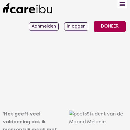
Ga
naar
de
Aanmelden
Inloggen
DONEER
inhoud
‘Het geeft veel
voldoening dat ik
mensen blij maak met