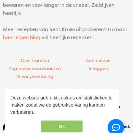
bewaren en voor langer in de vriezer. Ze blijven
heerlijk!
Meer recepten van Rens Kroes uitproberen? Ga naar
haar eigen blog
vol heerlijke recepten.
Over Careibu
Aanmelden
Algemene voorwaarden
Inloggen
Privacyverklaring
Contact
Bezoekadres
Deze website gebruikt cookies om statistieken te
info@careibu.com
Asterweg 20-K5
maken zodat we de gebruikservaring kunnen
085 – 016 00 48
1031 HN Amsterdam
verbeteren.
Ok
© 2026 Careibu. All rights reserved.