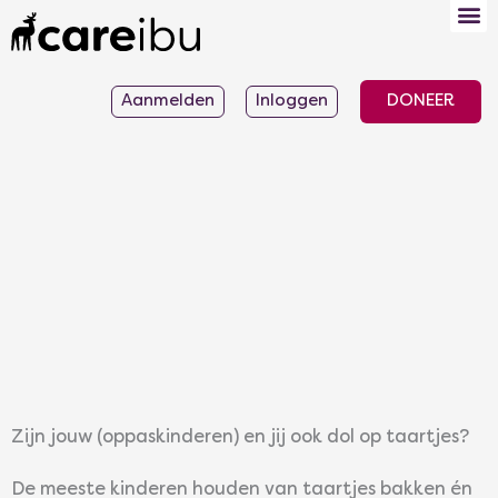
Ga
naar
de
Aanmelden
Inloggen
DONEER
inhoud
Zijn jouw (oppaskinderen) en jij ook dol op taartjes?
De meeste kinderen houden van taartjes bakken én