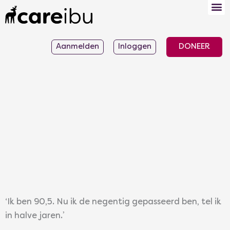
Ga
naar
de
Aanmelden
Inloggen
DONEER
inhoud
‘Ik ben 90,5. Nu ik de negentig gepasseerd ben, tel ik
in halve jaren.’