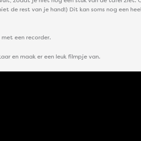
ult, zodat je niet nog een stuk van de tafel ziet. 
niet de rest van je hand!) Dit kan soms nog een hee
 met een recorder.
kaar en maak er een leuk filmpje van.