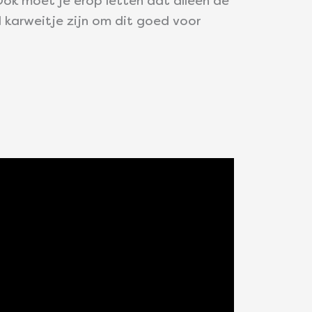
Ook moet je erop letten dat alleen de
l karweitje zijn om dit goed voor