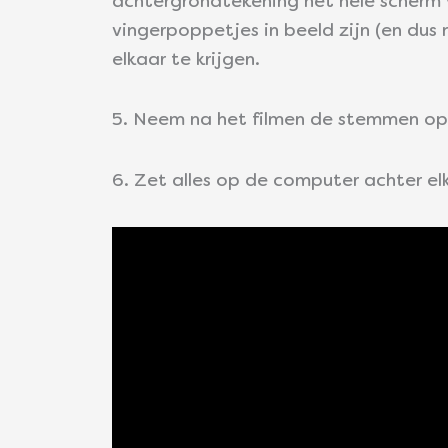
achtergrondtekening het hele scherm v
vingerpoppetjes in beeld zijn (en dus 
elkaar te krijgen.
5. Neem na het filmen de stemmen op
6. Zet alles op de computer achter el