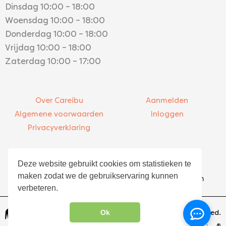
Dinsdag 10:00 – 18:00
Woensdag 10:00 – 18:00
Donderdag 10:00 – 18:00
Vrijdag 10:00 – 18:00
Zaterdag 10:00 – 17:00
Over Careibu
Aanmelden
Algemene voorwaarden
Inloggen
Privacyverklaring
Contact
Bezoekadres
Deze website gebruikt cookies om statistieken te
info@careibu.com
Asterweg 20-K5
maken zodat we de gebruikservaring kunnen
085 – 016 00 48
1031 HN Amsterdam
verbeteren.
Ok
© 2026 Careibu. All rights reserved.
®