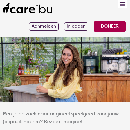
Ga
naar
de
Aanmelden
Inloggen
DONEER
inhoud
Ben je op zoek naar origineel speelgoed voor jouw
(oppas)kinderen? Bezoek Imagine!