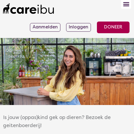
Ga
naar
de
Aanmelden
Inloggen
DONEER
inhoud
Is jouw (oppas)kind gek op dieren? Bezoek de
geitenboerderij!