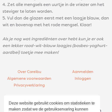
4. Zet alle mengsels een uurtje in de vriezer om het
steviger te laten worden.
5. Vul dan de glazen eerst met een laagje blauw, dan
wit en bovenop met het rode mengsel. Klaar!
Als je nog wat ingrediënten over hebt kun je er ook
een lekker rood-wit-blauw laagjes (bosbes-yoghurt-
aardbei) toetje mee maken!
Over Careibu
Aanmelden
Algemene voorwaarden
Inloggen
Privacyverklaring
Contact
Bezoekadres
Deze website gebruikt cookies om statistieken te
info@careibu.com
Asterweg 20-K5
maken zodat we de gebruikservaring kunnen
085 – 016 00 48
1031 HN Amsterdam