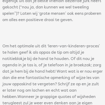
eigenlijk uit dat je beste vriendin dezelfde jurk heeft
gekocht (“nou ja, dan kunnen we wel tweeling
spelen”)? Laten wij ‘grote mensen’ ook eens proberen
om alles een positieve draai te geven.
Om het optimale uit dit ‘leren-van-kinderen-proces’
te halen geef ik als oppas de tip om altijd je
notitieblokje bij de hand te houden. Of dit nou je
agenda in je tas is, of je telefoon in je broekzak; zorg
dat je hem bij de hand hebt! Want wat is er nou erger
dan die ene fantastische opmerking of wijze les van
jouw oppaskind te vergeten? Schrijf ze op en je zult
er later nog om lachen en echt wat aan
hebben.Wanneer je grappige quotes of wijsheden
terugleest zul je weer even denken aan je eigen