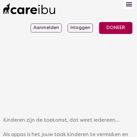
Ga
naar
de
Aanmelden
Inloggen
DONEER
inhoud
Kinderen zijn de toekomst, dat weet iedereen…
Als oppas is het jouw taak kinderen te vermaken en