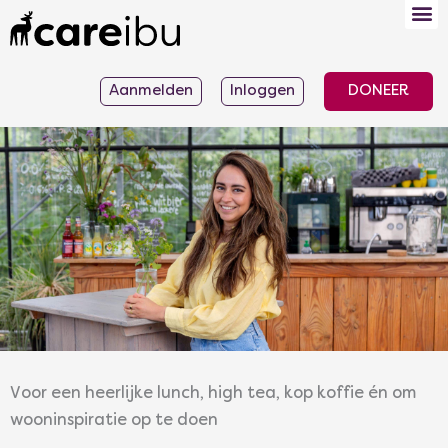
Ga
naar
de
Aanmelden
Inloggen
DONEER
inhoud
Voor een heerlijke lunch, high tea, kop koffie én om
wooninspiratie op te doen