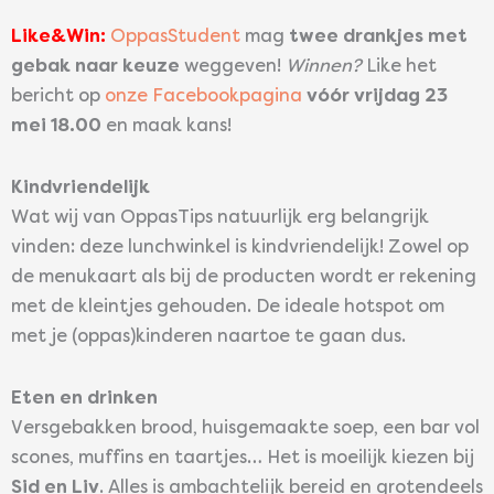
Like&Win:
OppasStudent
mag
twee drankjes met
gebak naar keuze
weggeven!
Winnen?
Like het
bericht op
onze Facebookpagina
vóór vrijdag 23
mei 18.00
en maak kans!
Kindvriendelijk
Wat wij van OppasTips natuurlijk erg belangrijk
vinden: deze lunchwinkel is kindvriendelijk! Zowel op
de menukaart als bij de producten wordt er rekening
met de kleintjes gehouden. De ideale hotspot om
met je (oppas)kinderen naartoe te gaan dus.
Eten en drinken
Versgebakken brood, huisgemaakte soep, een bar vol
scones, muffins en taartjes… Het is moeilijk kiezen bij
Sid en Liv
. Alles is ambachtelijk bereid en grotendeels