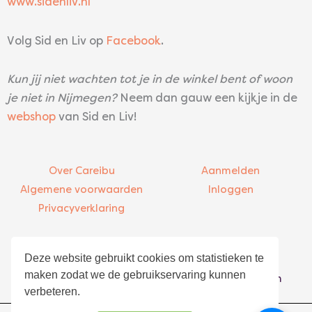
www.sidenliv.nl
Volg Sid en Liv op
Facebook
.
Kun jij niet wachten tot je in de winkel bent of woon
je niet in Nijmegen?
Neem dan gauw een kijkje in de
webshop
van Sid en Liv!
Over Careibu
Aanmelden
Algemene voorwaarden
Inloggen
Privacyverklaring
Contact
Bezoekadres
Deze website gebruikt cookies om statistieken te
info@careibu.com
Asterweg 20-K5
maken zodat we de gebruikservaring kunnen
085 – 016 00 48
1031 HN Amsterdam
verbeteren.