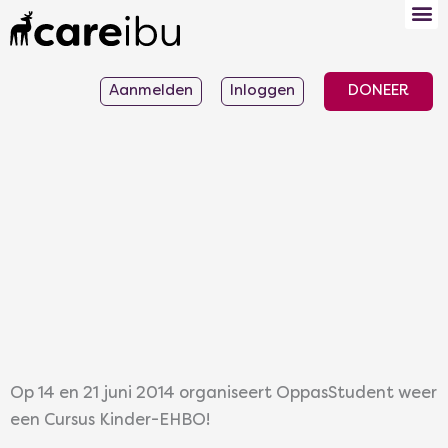
Ga
naar
de
Aanmelden
Inloggen
DONEER
inhoud
Op 14 en 21 juni 2014 organiseert OppasStudent weer
een Cursus Kinder-EHBO!