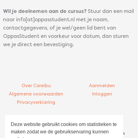
Wil je deelnemen aan de cursus?
Stuur dan een mail
naar info[at]oppasstudent.nl met je naam,
contactgegevens, of je wel/geen lid bent van
OppasStudent en voorkeur voor datum, dan sturen
we je direct een bevestiging.
Over Careibu
Aanmelden
Algemene voorwaarden
Inloggen
Privacyverklaring
Contact
Bezoekadres
Deze website gebruikt cookies om statistieken te
info@careibu.com
Asterweg 20-K5
maken zodat we de gebruikservaring kunnen
085 – 016 00 48
1031 HN Amsterdam