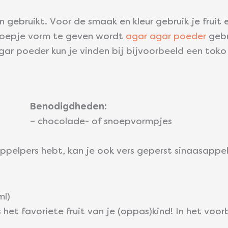
 gebruikt. Voor de smaak en kleur gebruik je fruit
snoepje vorm te geven wordt
agar agar poeder
gebr
gar poeder kun je vinden bij bijvoorbeeld een toko 
Benodigdheden:
– chocolade- of snoepvormpjes
appelpers hebt, kan je ook vers geperst sinaasappe
ml)
s het favoriete fruit van je (oppas)kind! In het voo