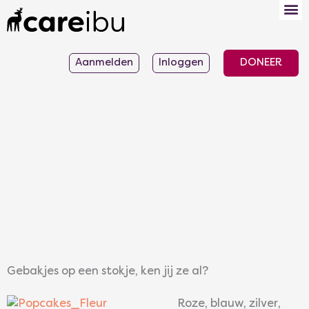
Ga
naar
de
Aanmelden
Inloggen
DONEER
inhoud
Gebakjes op een stokje, ken jij ze al?
Roze, blauw, zilver,