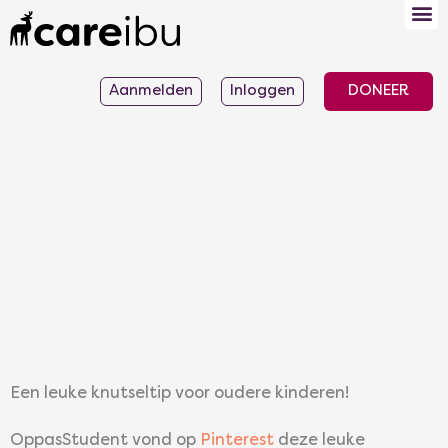
Ga
naar
de
Aanmelden
Inloggen
DONEER
inhoud
Een leuke knutseltip voor oudere kinderen!
OppasStudent vond op
Pinterest
deze leuke