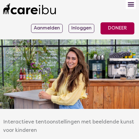
Ga
naar
de
Aanmelden
Inloggen
DONEER
inhoud
Interactieve tentoonstellingen met beeldende kunst
voor kinderen