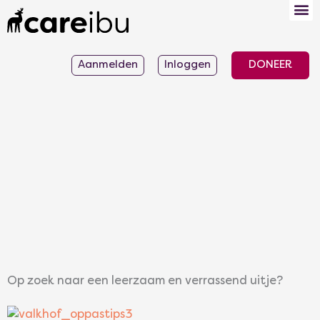
Ga
naar
de
Aanmelden
Inloggen
DONEER
inhoud
Op zoek naar een leerzaam en verrassend uitje?