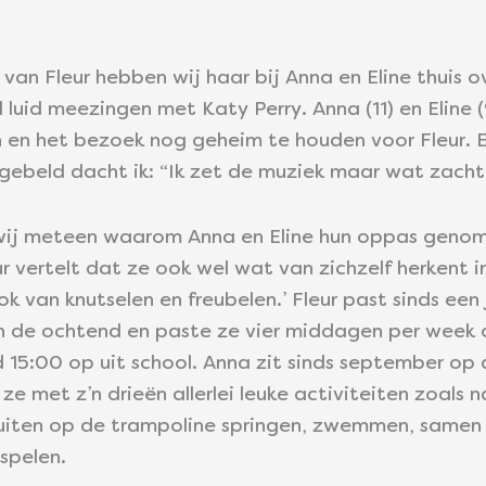
n Fleur hebben wij haar bij Anna en Eline thuis o
 luid meezingen met Katy Perry. Anna (11) en Eline
en het bezoek nog geheim te houden voor Fleur. En
gebeld dacht ik: “Ik zet de muziek maar wat zachter
 wij meteen waarom Anna en Eline hun oppas genom
r vertelt dat ze ook wel wat van zichzelf herkent in
ook van knutselen en freubelen.’ Fleur past sinds ee
 in de ochtend en paste ze vier middagen per wee
 15:00 op uit school. Anna zit sinds september op 
ze met z’n drieën allerlei leuke activiteiten zoals
buiten op de trampoline springen, zwemmen, samen 
spelen.