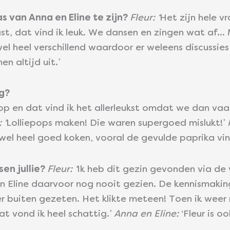
s van Anna en Eline te zijn?
Fleur: ‘
Het zijn hele vr
ast, dat vind ik leuk. We dansen en zingen wat af…
 wel heel verschillend waardoor er weleens discussie
n altijd uit.’
ng?
op en dat vind ik het allerleukst omdat we dan v
 ‘
Lolliepops maken! Die waren supergoed mislukt!’
wel heel goed koken, vooral de gevulde paprika vind 
en jullie?
Fleur: ‘
Ik heb dit gezin gevonden via d
en Eline daarvoor nog nooit gezien. De kennismaki
er buiten gezeten. Het klikte meteen! Toen ik weer 
Dat vond ik heel schattig.’
Anna en Eline:
‘Fleur is o